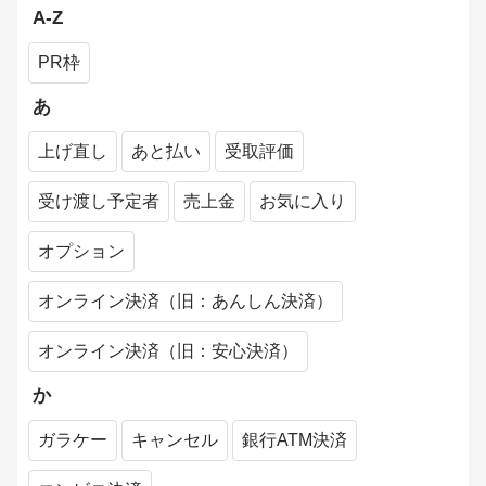
せ
A-Z
よくある質問
PR枠
ログインできない
あ
パスワードの再設定
上げ直し
あと払い
受取評価
新着通知メールの解除方法
受け渡し予定者
売上金
お気に入り
退会方法
オプション
メルマガの解除方法
オンライン決済（旧：あんしん決済）
メールアドレス認証のメールが届かない場合の会員
登録方法
オンライン決済（旧：安心決済）
購入者にドタキャンされた場合
か
ガラケー
キャンセル
銀行ATM決済
「受け渡し予定者」とは？