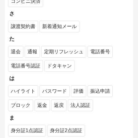
コンビニ決済
さ
譲渡契約書
新着通知メール
た
退会
通報
定期リフレッシュ
電話番号
電話番号認証
ドタキャン
は
ハイライト
パスワード
評価
振込申請
ブロック
返金
返戻
法人認証
ま
身分証1点認証
身分証2点認証