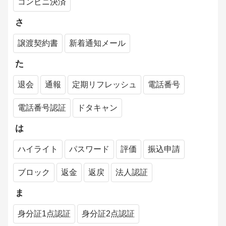
コンビニ決済
さ
譲渡契約書
新着通知メール
た
退会
通報
定期リフレッシュ
電話番号
電話番号認証
ドタキャン
は
ハイライト
パスワード
評価
振込申請
ブロック
返金
返戻
法人認証
ま
身分証1点認証
身分証2点認証