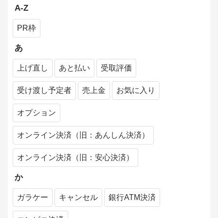
トにご注意ください
A-Z
よくある質問
PR枠
ログインできない
あ
パスワードの再設定
上げ直し
あと払い
受取評価
新着通知メールの解除方法
受け渡し予定者
売上金
お気に入り
退会方法
オプション
メルマガの解除方法
オンライン決済（旧：あんしん決済）
メールアドレス認証のメールが届かない場合の会員
登録方法
オンライン決済（旧：安心決済）
購入者にドタキャンされた場合
か
ガラケー
キャンセル
銀行ATM決済
「受け渡し予定者」とは？